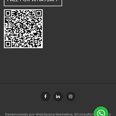
Desenvolvido por
WebSpace Marketing
. ©Consultoria Jurídica