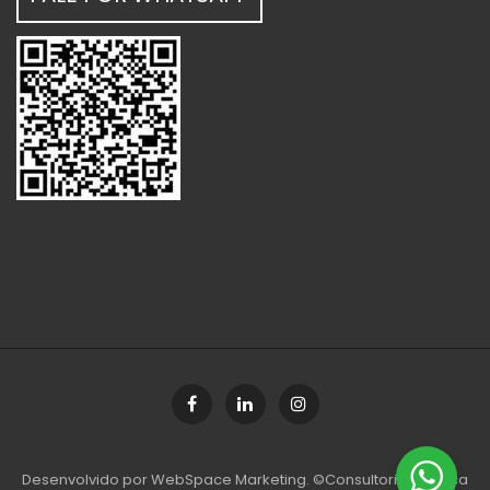
Desenvolvido por
WebSpace Marketing
. ©Consultoria Jurídica