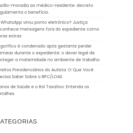
uxílio-moradia ao médico-residente: decreto
egulamenta o benefício.
 WhatsApp virou ponto eletrônico? Justiça
econhece mensagens fora do expediente como
oras extras
rigorífico é condenado após gestante perder
êmeas durante o expediente: o dever legal de
roteger a maternidade no ambiente de trabalho
reitos Previdenciários do Autista: O Que Você
recisa Saber Sobre o BPC/LOAS
lanos de Saúde e o Rol Taxativo: Entenda os
etalhes.
ATEGORIAS