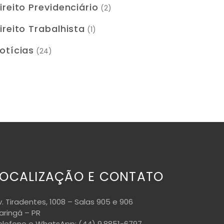
ireito Previdenciário
(2)
ireito Trabalhista
(1)
otícias
(24)
LOCALIZAÇÃO E CONTATO
v. Tiradentes, 1008 – Salas 905 e 906
aringá – PR
elefone e WhatsApp: (44) 9.8851-6797