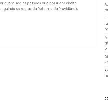
nder quem são as pessoas que possuem direito
A
seguindo as regras da Reforma da Previdência
r
O
r
h
F
g
p
Di
P
P
D
C