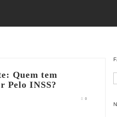
F
te: Quem tem
er Pelo INSS?
0
N