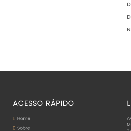
D
D
N
ACESSO RÁPIDO
A
Home
M
Sobre
T