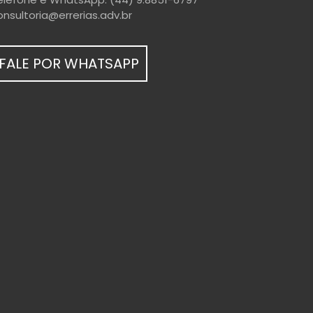
onsultoria@errerias.adv.br
FALE POR WHATSAPP