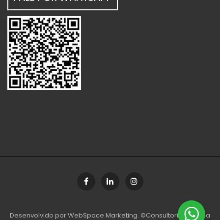
Desenvolvido por
WebSpace Marketing
. ©Consultoria Jurídica