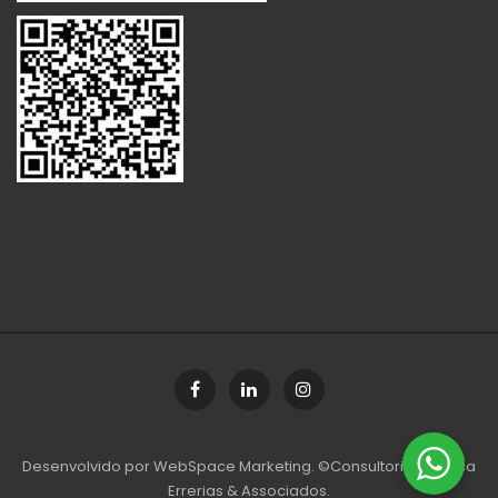
Desenvolvido por
WebSpace Marketing
. ©Consultoria Jurídica
Errerias & Associados.