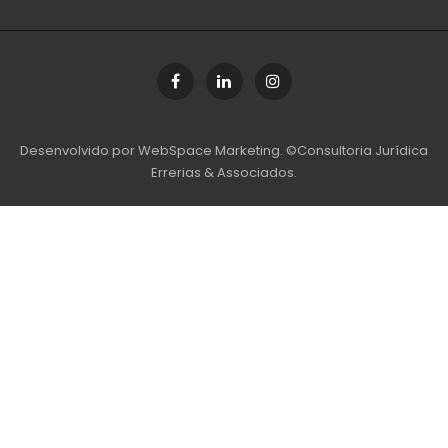
Desenvolvido por
WebSpace Marketing
. ©Consultoria Jurídica
Errerias & Associados.