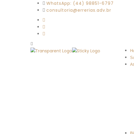
WhatsApp: (44) 98851-6797
consultoria@errerias.adv.br
H
S
A
Bl