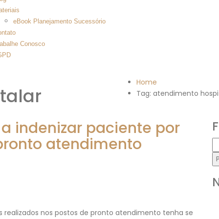
teriais
eBook Planejamento Sucessório
ntato
abalhe Conosco
GPD
Home
talar
Tag: atendimento hospi
a indenizar paciente por
pronto atendimento
P
p
N
 realizados nos postos de pronto atendimento tenha se