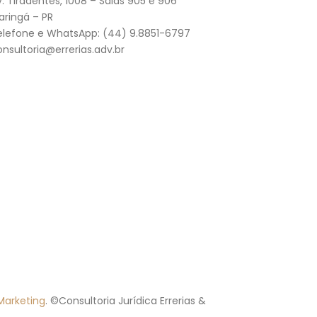
. Tiradentes, 1008 – Salas 905 e 906
aringá – PR
elefone e WhatsApp: (44) 9.8851-6797
onsultoria@errerias.adv.br
FALE POR WHATSAPP
arketing
. ©Consultoria Jurídica Errerias &