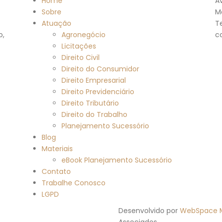
Home
Av
Sobre
M
Atuação
T
o,
Agronegócio
c
Licitações
Direito Civil
Direito do Consumidor
Direito Empresarial
Direito Previdenciário
Direito Tributário
Direito do Trabalho
Planejamento Sucessório
Blog
Materiais
eBook Planejamento Sucessório
Contato
Trabalhe Conosco
LGPD
Desenvolvido por
WebSpace M